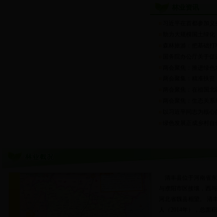
林业资讯
习近平在首都参加义
助力大规模国土绿化
森林旅游：把基础打
国务院办公厅关于促
两会聚焦：推进绿色
两会聚集：精准扶贫
两会聚焦：在祖国北
两会聚焦：生态关系
以习近平同志为核心
绿色发展正成乡村自
清丰县位于河南省东
与濮阳市区接壤，西与
河北省魏县相望。 清丰
人（2014年），总面积